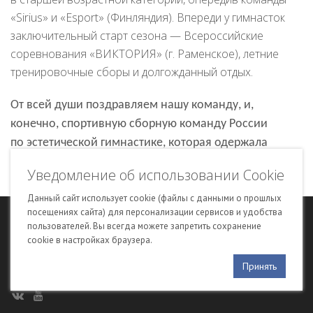
«Sirius» и «Esport» (Финляндия).
Впереди у гимнасток
заключительный старт сезона — Всероссийские
соревнования «ВИКТОРИЯ» (г. Раменское), летние
тренировочные сборы и долгожданный отдых.
От всей души поздравляем нашу команду, и,
конечно, спортивную сборную команду России
по эстетической гимнастике, которая одержала
безоговорочную победу в Чемпионате и Первенстве
Уведомление об использовании Cookie
Европы 2018!
Данный сайт использует cookie (файлы с данными о прошлых
посещениях сайта) для персонализации сервисов и удобства
© 2015–2025 Муниципальное бюджетное образовательное
пользователей. Вы всегда можете запретить сохранение
учреждение дополнительного образования «Спортивная школа № 2»
cookie в настройках браузера.
Сайт создан в компании «
Сетевые экспертные системы
» на платформе
Принять
«
Итари
»