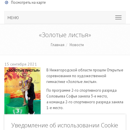
Посмотреть на карте
МЕНЮ
«Золотые листья»
Главная
Новости
15 сентября 2021
В Нижегородской области прошли Открытые
соревнования по художественной
гимнастике «Золотые листья».
По программе 2-го спортивного разряда
Соловьева Софья заняла 3-е место,
а команда 2-го спортивного разряда заняла
1-е место.
Тренер гимнасток — Устюгова Нелли
Евгеньевна.
Уведомление об использовании Cookie
Гордимся достижениями спортсменов и тренера!