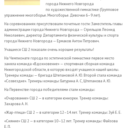
города Нижнего Новгорода
по художественной гимнастике (Групповое
упражнение многоборье. Многоборье. Девочки 6–9 лет).
На соревнованиях присутствовали почетные гости: Заместитель главы
администрации города Нижнего Новгорода — Стрельцов Леонид
Николаевич, директор Департамента физической культуры и спорта
города Нижнего Новгорода — Ермаков Антон Петрович.
Учащиеся СШ 2 показали очень хорошие результаты!
На Чемпионате города по эстетической гимнастике первое место
заняла команда «Вдохновение» — спортивная сборная команда
Нижегородской области, в которую входят учащиеся нашей школы.
Тренеры комады — бригада Штепановой А. Ю. Второй стала команда
«Созвездие». Тренеры команды: Батурина А. С, Штепанова А. Ю.
На Первенстве города победителями стали команды:
«Очарование» СШ 2 — в категории юниорки. Тренер команды:
Захарова А. Н.
«Жар-птица» СШ 2 — в категории 12–14 лет. Тренер команды: Зуй Е. Е.
«Сияние» СШ 2 — в категории 10–12 лет. Тренер команды: Файзова
Е. П.